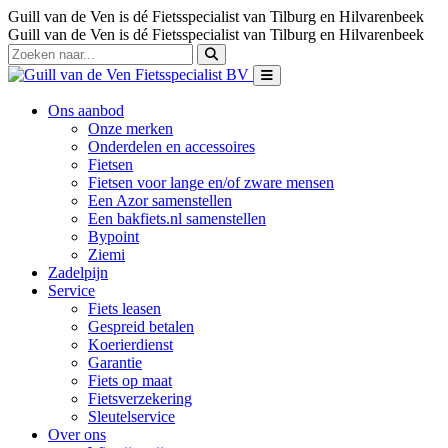
Guill van de Ven is dé Fietsspecialist van Tilburg en Hilvarenbeek
Guill van de Ven is dé Fietsspecialist van Tilburg en Hilvarenbeek
Ons aanbod
Onze merken
Onderdelen en accessoires
Fietsen
Fietsen voor lange en/of zware mensen
Een Azor samenstellen
Een bakfiets.nl samenstellen
Bypoint
Ziemi
Zadelpijn
Service
Fiets leasen
Gespreid betalen
Koerierdienst
Garantie
Fiets op maat
Fietsverzekering
Sleutelservice
Over ons