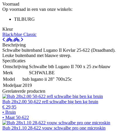
Voorraad
Op voorraad in een van onze winkels:
TILBURG
Kleur
Black/blue
Classic
Beschrijving
Schwalbe buitenband Lugano II Kevlar 25-622 (Draadband).
Leuke buitenband met blauwe streep.
Specificaties
Omschrijving
Schwalbe btb Lugano II 700 x 25 zw/blauw
Merk
SCHWALBE
Model
bub lugano ii 28" 700x25c
Modeljaar
2019
Gerelateerde producten
Bub 28x2.00 50-622 refl schwalbe big ben kg bruin
€ 29,95
• Bruin
• Maat 50-622
Bub 28x1.10 28-622 vouw schwalbe pro one microskin