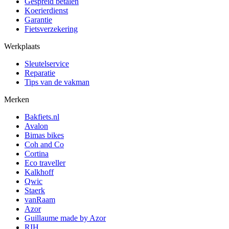
Gespreid betalen
Koerierdienst
Garantie
Fietsverzekering
Werkplaats
Sleutelservice
Reparatie
Tips van de vakman
Merken
Bakfiets.nl
Avalon
Bimas bikes
Coh and Co
Cortina
Eco traveller
Kalkhoff
Qwic
Staerk
vanRaam
Azor
Guillaume made by Azor
RIH