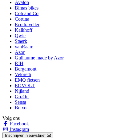
Avalon
Bimas bikes
Coh and Co
Cortina
Eco traveller
Kalkhoff
Qwic
Staerk
vanRaam
Azor
Guillaume made by Azor
RIH
Bergamont
Veloretti
EMQ fietsen
EOVOLT
Nijland
Go-On
Sensa
Beixo
Volg ons
Facebook
Instagram
Inschrijven nieuwsbrief