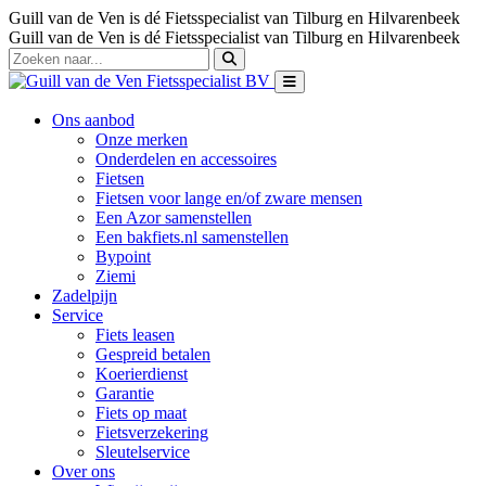
Guill van de Ven is dé Fietsspecialist van Tilburg en Hilvarenbeek
Guill van de Ven is dé Fietsspecialist van Tilburg en Hilvarenbeek
Ons aanbod
Onze merken
Onderdelen en accessoires
Fietsen
Fietsen voor lange en/of zware mensen
Een Azor samenstellen
Een bakfiets.nl samenstellen
Bypoint
Ziemi
Zadelpijn
Service
Fiets leasen
Gespreid betalen
Koerierdienst
Garantie
Fiets op maat
Fietsverzekering
Sleutelservice
Over ons