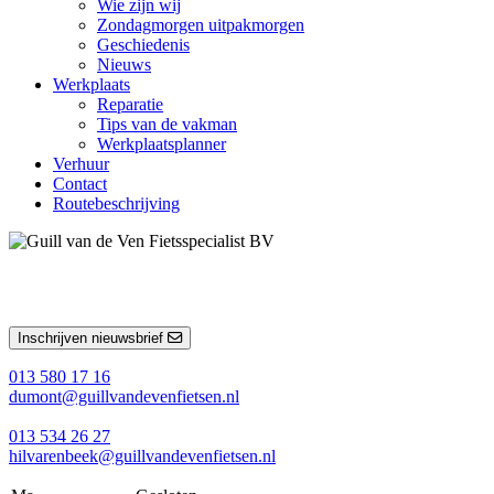
Wie zijn wij
Zondagmorgen uitpakmorgen
Geschiedenis
Nieuws
Werkplaats
Reparatie
Tips van de vakman
Werkplaatsplanner
Verhuur
Contact
Routebeschrijving
Inschrijven nieuwsbrief
013 580 17 16
dumont@guillvandevenfietsen.nl
013 534 26 27
hilvarenbeek@guillvandevenfietsen.nl