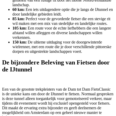
genieten van een rustige rit door het mooie Noord-Hollandse
landschap.
60 km:
Een iets uitdagendere optie die je langs de IJtunnel en
door landelijke gebieden leidt.
85 km:
Perfect voor de gevorderde fietser die een stevige rit
wil maken met een mix van stedelijke en landelijke routes.
105 km:
Een route voor de echte liefhebbers die een langere
afstand willen afleggen en diverse landschappen willen
verkennen.
150 km:
De ultieme uitdaging voor de doorgewinterde
wielrenner, met een route die je door verschillende pittoreske
dorpen en uitgestrekte landschappen voert.
De bijzondere Beleving van Fietsen door
de IJtunnel
Een van de grootste trekpleisters van de Dam tot Dam FietsClassic
is de unieke kans om door de IJtunnel te fietsen. Normaal gesproken
is deze tunnel alleen toegankelijk voor gemotoriseerd verkeer, maar
tijdens dit evenement wordt hij exclusief opengesteld voor fietsers.
Dit maakt de ervaring extra bijzonder en geeft deelnemers de
mogelijkheid om Amsterdam op een geheel nieuwe manier te