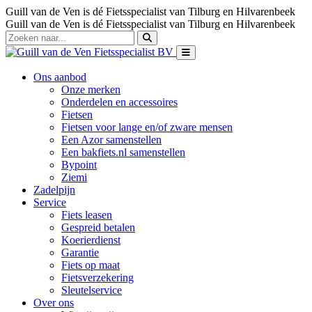
Guill van de Ven is dé Fietsspecialist van Tilburg en Hilvarenbeek
Guill van de Ven is dé Fietsspecialist van Tilburg en Hilvarenbeek
Ons aanbod
Onze merken
Onderdelen en accessoires
Fietsen
Fietsen voor lange en/of zware mensen
Een Azor samenstellen
Een bakfiets.nl samenstellen
Bypoint
Ziemi
Zadelpijn
Service
Fiets leasen
Gespreid betalen
Koerierdienst
Garantie
Fiets op maat
Fietsverzekering
Sleutelservice
Over ons