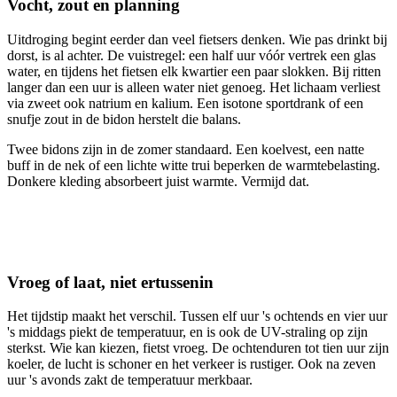
Vocht, zout en planning
Uitdroging begint eerder dan veel fietsers denken. Wie pas drinkt bij
dorst, is al achter. De vuistregel: een half uur vóór vertrek een glas
water, en tijdens het fietsen elk kwartier een paar slokken. Bij ritten
langer dan een uur is alleen water niet genoeg. Het lichaam verliest
via zweet ook natrium en kalium. Een isotone sportdrank of een
snufje zout in de bidon herstelt die balans.
Twee bidons zijn in de zomer standaard. Een koelvest, een natte
buff in de nek of een lichte witte trui beperken de warmtebelasting.
Donkere kleding absorbeert juist warmte. Vermijd dat.
Vroeg of laat, niet ertussenin
Het tijdstip maakt het verschil. Tussen elf uur 's ochtends en vier uur
's middags piekt de temperatuur, en is ook de UV-straling op zijn
sterkst. Wie kan kiezen, fietst vroeg. De ochtenduren tot tien uur zijn
koeler, de lucht is schoner en het verkeer is rustiger. Ook na zeven
uur 's avonds zakt de temperatuur merkbaar.