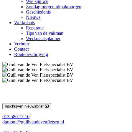
Wie zijn wij
Zondagmorgen uitpakmorgen
Geschiedenis
Nieuws
Werkplaats
Reparatie
Tips van de vakman
Werkplaatsplanner
Verhuur
Contact
Routebeschrijving
Inschrijven nieuwsbrief
013 580 17 16
dumont@guillvandevenfietsen.nl