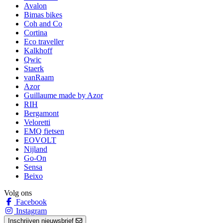
Avalon
Bimas bikes
Coh and Co
Cortina
Eco traveller
Kalkhoff
Qwic
Staerk
vanRaam
Azor
Guillaume made by Azor
RIH
Bergamont
Veloretti
EMQ fietsen
EOVOLT
Nijland
Go-On
Sensa
Beixo
Volg ons
Facebook
Instagram
Inschrijven nieuwsbrief