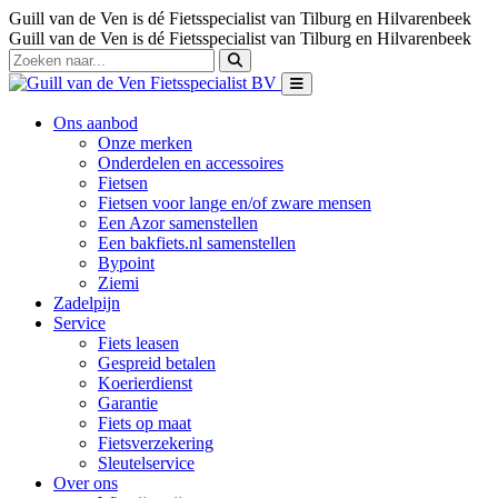
Guill van de Ven is dé Fietsspecialist van Tilburg en Hilvarenbeek
Guill van de Ven is dé Fietsspecialist van Tilburg en Hilvarenbeek
Ons aanbod
Onze merken
Onderdelen en accessoires
Fietsen
Fietsen voor lange en/of zware mensen
Een Azor samenstellen
Een bakfiets.nl samenstellen
Bypoint
Ziemi
Zadelpijn
Service
Fiets leasen
Gespreid betalen
Koerierdienst
Garantie
Fiets op maat
Fietsverzekering
Sleutelservice
Over ons