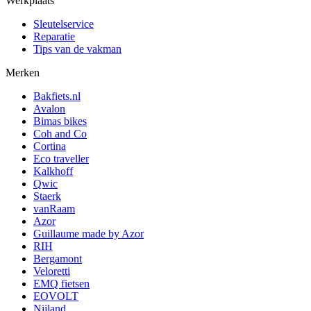
Werkplaats
Sleutelservice
Reparatie
Tips van de vakman
Merken
Bakfiets.nl
Avalon
Bimas bikes
Coh and Co
Cortina
Eco traveller
Kalkhoff
Qwic
Staerk
vanRaam
Azor
Guillaume made by Azor
RIH
Bergamont
Veloretti
EMQ fietsen
EOVOLT
Nijland