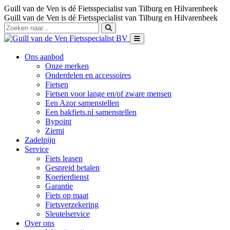
Guill van de Ven is dé Fietsspecialist van Tilburg en Hilvarenbeek
Guill van de Ven is dé Fietsspecialist van Tilburg en Hilvarenbeek
Ons aanbod
Onze merken
Onderdelen en accessoires
Fietsen
Fietsen voor lange en/of zware mensen
Een Azor samenstellen
Een bakfiets.nl samenstellen
Bypoint
Ziemi
Zadelpijn
Service
Fiets leasen
Gespreid betalen
Koerierdienst
Garantie
Fiets op maat
Fietsverzekering
Sleutelservice
Over ons