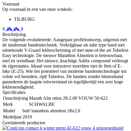
Voorraad
Op voorraad in een van onze winkels:
TILBURG
Beschrijving
De volgende evolutietrede. Aangepast profielontwerp, uitgerust met
de modernste bandentechniek. Verkrijgbaar als tube type band met
uitstekende V-Guard lekbescherming of met state-of-the art Tubeless
Easy technologie. De nieuwe Marathon Almotion is betrouwbaar,
snel en wendbaar. Het nieuwe, krachtige Addix compound verhoogt
de rijprestaties. Ideaal voor intensieve tourritten met de fiets of E-
bike (E-25). Wie het potentieel van moderne bandentechnologie ten
volste wil benutten, rijdt Tubeless. De banden zonder binnenband
garanderen de laagste rolweerstand en tegelijkertijd een zeer hoge
lekbestendigheid.
Specificaties
Omschrijving
Marath Alm otion 28-2.00 VOUW 50-622
Merk
SCHWALBE
Model
bub"marathon almotion 28x2.0
Modeljaar
2019
Gerelateerde producten