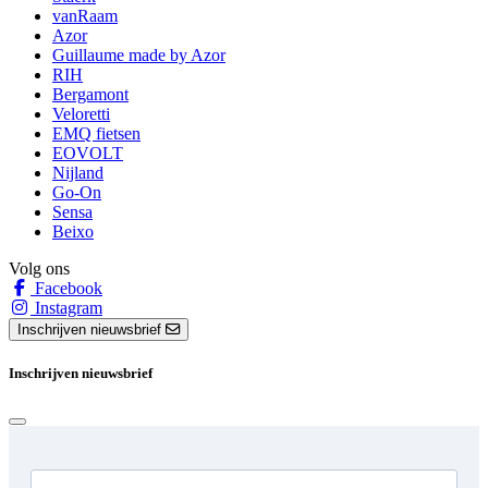
vanRaam
Azor
Guillaume made by Azor
RIH
Bergamont
Veloretti
EMQ fietsen
EOVOLT
Nijland
Go-On
Sensa
Beixo
Volg ons
Facebook
Instagram
Inschrijven nieuwsbrief
Inschrijven nieuwsbrief