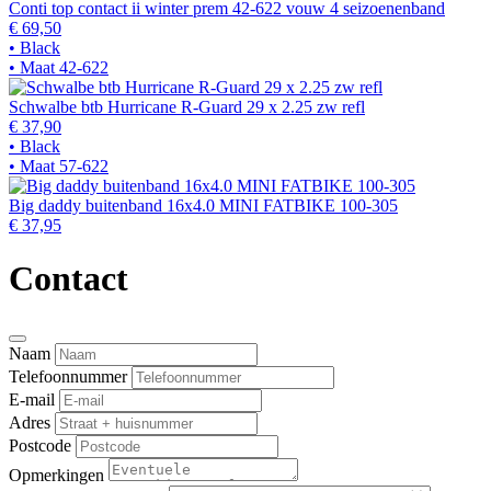
Conti top contact ii winter prem 42-622 vouw 4 seizoenenband
€ 69,50
• Black
• Maat 42-622
Schwalbe btb Hurricane R-Guard 29 x 2.25 zw refl
€ 37,90
• Black
• Maat 57-622
Big daddy buitenband 16x4.0 MINI FATBIKE 100-305
€ 37,95
Contact
Naam
Telefoonnummer
E-mail
Adres
Postcode
Opmerkingen