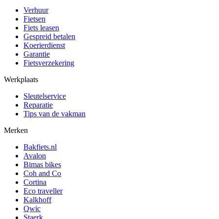
Verhuur
Fietsen
Fiets leasen
Gespreid betalen
Koerierdienst
Garantie
Fietsverzekering
Werkplaats
Sleutelservice
Reparatie
Tips van de vakman
Merken
Bakfiets.nl
Avalon
Bimas bikes
Coh and Co
Cortina
Eco traveller
Kalkhoff
Qwic
Staerk