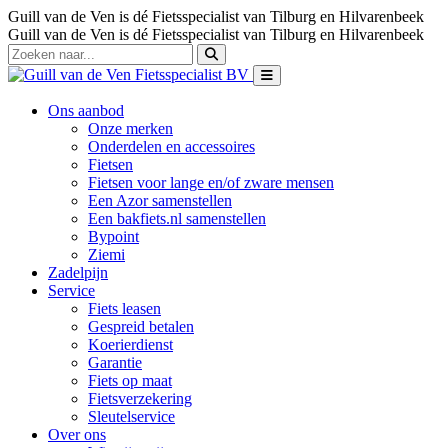
Guill van de Ven is dé Fietsspecialist van Tilburg en Hilvarenbeek
Guill van de Ven is dé Fietsspecialist van Tilburg en Hilvarenbeek
Ons aanbod
Onze merken
Onderdelen en accessoires
Fietsen
Fietsen voor lange en/of zware mensen
Een Azor samenstellen
Een bakfiets.nl samenstellen
Bypoint
Ziemi
Zadelpijn
Service
Fiets leasen
Gespreid betalen
Koerierdienst
Garantie
Fiets op maat
Fietsverzekering
Sleutelservice
Over ons