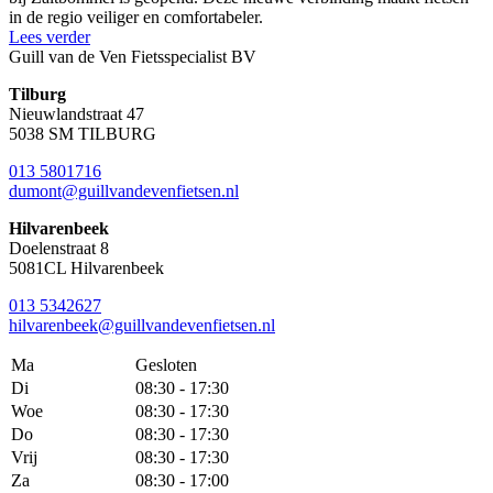
in de regio veiliger en comfortabeler.
Lees verder
Guill van de Ven Fietsspecialist BV
Tilburg
Nieuwlandstraat 47
5038 SM TILBURG
013 5801716
dumont@guillvandevenfietsen.nl
Hilvarenbeek
Doelenstraat 8
5081CL Hilvarenbeek
013 5342627
hilvarenbeek@guillvandevenfietsen.nl
Ma
Gesloten
Di
08:30 - 17:30
Woe
08:30 - 17:30
Do
08:30 - 17:30
Vrij
08:30 - 17:30
Za
08:30 - 17:00