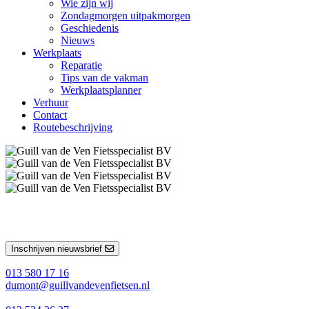
Wie zijn wij
Zondagmorgen uitpakmorgen
Geschiedenis
Nieuws
Werkplaats
Reparatie
Tips van de vakman
Werkplaatsplanner
Verhuur
Contact
Routebeschrijving
Inschrijven nieuwsbrief
013 580 17 16
dumont@guillvandevenfietsen.nl