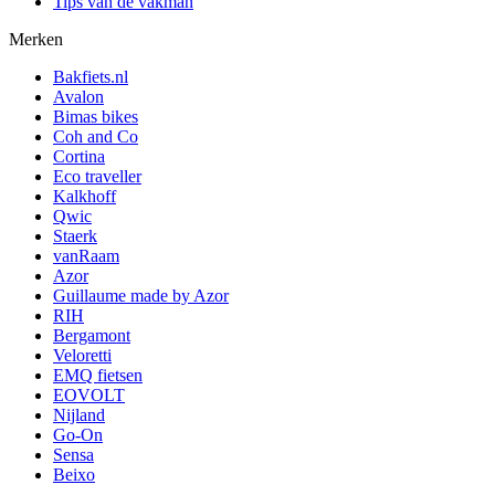
Tips van de vakman
Merken
Bakfiets.nl
Avalon
Bimas bikes
Coh and Co
Cortina
Eco traveller
Kalkhoff
Qwic
Staerk
vanRaam
Azor
Guillaume made by Azor
RIH
Bergamont
Veloretti
EMQ fietsen
EOVOLT
Nijland
Go-On
Sensa
Beixo