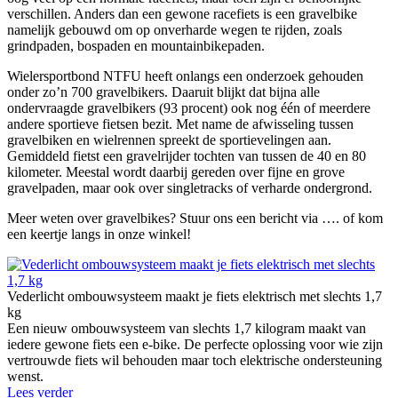
verschillen. Anders dan een gewone racefiets is een gravelbike
namelijk gebouwd om op onverharde wegen te rijden, zoals
grindpaden, bospaden en mountainbikepaden.
Wielersportbond NTFU heeft onlangs een onderzoek gehouden
onder zo’n 700 gravelbikers. Daaruit blijkt dat bijna alle
ondervraagde gravelbikers (93 procent) ook nog één of meerdere
andere sportieve fietsen bezit. Met name de afwisseling tussen
gravelbiken en wielrennen spreekt de sportievelingen aan.
Gemiddeld fietst een gravelrijder tochten van tussen de 40 en 80
kilometer. Meestal wordt daarbij gereden over fijne en grove
gravelpaden, maar ook over singletracks of verharde ondergrond.
Meer weten over gravelbikes? Stuur ons een bericht via …. of kom
een keertje langs in onze winkel!
Vederlicht ombouwsysteem maakt je fiets elektrisch met slechts 1,7
kg
Een nieuw ombouwsysteem van slechts 1,7 kilogram maakt van
iedere gewone fiets een e-bike. De perfecte oplossing voor wie zijn
vertrouwde fiets wil behouden maar toch elektrische ondersteuning
wenst.
Lees verder