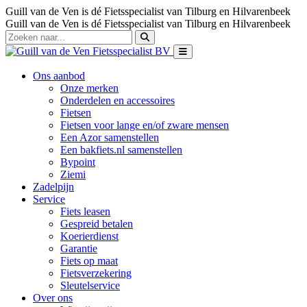
Guill van de Ven is dé Fietsspecialist van Tilburg en Hilvarenbeek
Guill van de Ven is dé Fietsspecialist van Tilburg en Hilvarenbeek
Ons aanbod
Onze merken
Onderdelen en accessoires
Fietsen
Fietsen voor lange en/of zware mensen
Een Azor samenstellen
Een bakfiets.nl samenstellen
Bypoint
Ziemi
Zadelpijn
Service
Fiets leasen
Gespreid betalen
Koerierdienst
Garantie
Fiets op maat
Fietsverzekering
Sleutelservice
Over ons