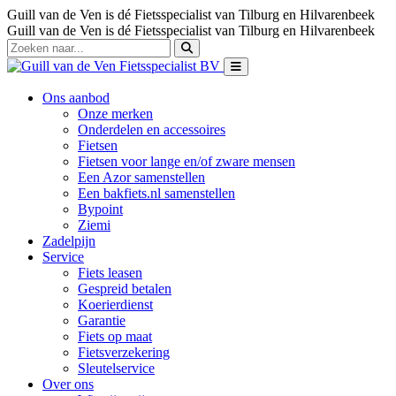
Guill van de Ven is dé Fietsspecialist van Tilburg en Hilvarenbeek
Guill van de Ven is dé Fietsspecialist van Tilburg en Hilvarenbeek
Ons aanbod
Onze merken
Onderdelen en accessoires
Fietsen
Fietsen voor lange en/of zware mensen
Een Azor samenstellen
Een bakfiets.nl samenstellen
Bypoint
Ziemi
Zadelpijn
Service
Fiets leasen
Gespreid betalen
Koerierdienst
Garantie
Fiets op maat
Fietsverzekering
Sleutelservice
Over ons