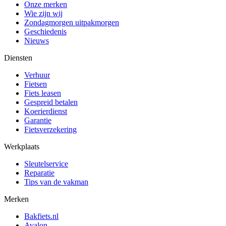
Onze merken
Wie zijn wij
Zondagmorgen uitpakmorgen
Geschiedenis
Nieuws
Diensten
Verhuur
Fietsen
Fiets leasen
Gespreid betalen
Koerierdienst
Garantie
Fietsverzekering
Werkplaats
Sleutelservice
Reparatie
Tips van de vakman
Merken
Bakfiets.nl
Avalon