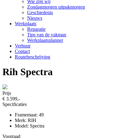
Wie zijn wij
Zondagmorgen uitpakmorgen
Geschiedenis
Nieuws
Werkplaats
Reparatie
Tips van de vakman
Werkplaatsplanner
Verhuur
Contact
Routebeschrijving
Rih Spectra
Prijs
€ 3.599,-
Specificaties
Framemaat: 49
Merk: RIH
Model: Spectra
Voorraad