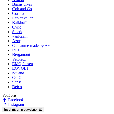
Bimas bikes
Coh and Co
Cortina
Eco traveller
Kalkhoff
Qwic
Staerk
vanRaam
Azor
Guillaume made by Azor
RIH
Bergamont
Veloretti
EMQ fietsen
EOVOLT
Nijland
Go-On
Sensa
Beixo
Volg ons
Facebook
Instagram
Inschrijven nieuwsbrief