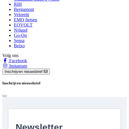
RIH
Bergamont
Veloretti
EMQ fietsen
EOVOLT
Nijland
Go-On
Sensa
Beixo
Volg ons
Facebook
Instagram
Inschrijven nieuwsbrief
Inschrijven nieuwsbrief