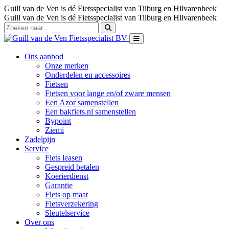
Guill van de Ven is dé Fietsspecialist van Tilburg en Hilvarenbeek
Guill van de Ven is dé Fietsspecialist van Tilburg en Hilvarenbeek
Ons aanbod
Onze merken
Onderdelen en accessoires
Fietsen
Fietsen voor lange en/of zware mensen
Een Azor samenstellen
Een bakfiets.nl samenstellen
Bypoint
Ziemi
Zadelpijn
Service
Fiets leasen
Gespreid betalen
Koerierdienst
Garantie
Fiets op maat
Fietsverzekering
Sleutelservice
Over ons