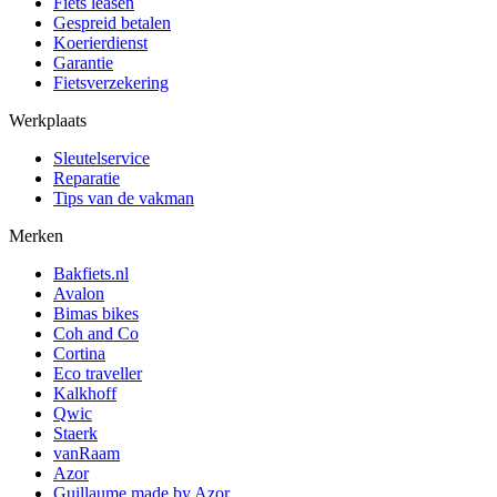
Fiets leasen
Gespreid betalen
Koerierdienst
Garantie
Fietsverzekering
Werkplaats
Sleutelservice
Reparatie
Tips van de vakman
Merken
Bakfiets.nl
Avalon
Bimas bikes
Coh and Co
Cortina
Eco traveller
Kalkhoff
Qwic
Staerk
vanRaam
Azor
Guillaume made by Azor