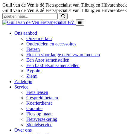
Guill van de Ven is dé Fietsspecialist van Tilburg en Hilvarenbeek
Guill van de Ven is dé Fietsspecialist van Tilburg en Hilvarenbeek
Ons aanbod
Onze merken
Onderdelen en accessoires
Fietsen
Fietsen voor lange en/of zware mensen
Een Azor samenstellen
Een bakfiets.nl samenstellen
Bypoint
Ziemi
Zadelpijn
Service
Fiets leasen
Gespreid betalen
Koerierdienst
Garantie
Fiets op maat
Fietsverzekering
Sleutelservice
Over ons