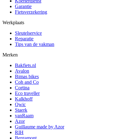
Koerierdienst
Garantie
Fietsverzekering
Werkplaats
Sleutelservice
Reparatie
Tips van de vakman
Merken
Bakfiets.nl
Avalon
Bimas bikes
Coh and Co
Cortina
Eco traveller
Kalkhoff
Qwic
Staerk
vanRaam
Azor
Guillaume made by Azor
RIH
Bergamont