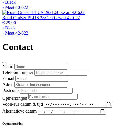
• Black
• Maat 40-622
Road Cruiser PLUS 28x1.60 zwart 42-622
€ 29,90
• Black
• Maat 42-622
Contact
Naam
Telefoonnummer
E-mail
Adres
Postcode
Opmerkingen
Voorkeur datum & tijd
Alternatieve datum
Openingstijden