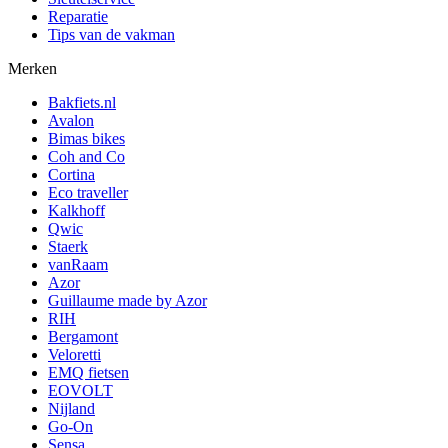
Reparatie
Tips van de vakman
Merken
Bakfiets.nl
Avalon
Bimas bikes
Coh and Co
Cortina
Eco traveller
Kalkhoff
Qwic
Staerk
vanRaam
Azor
Guillaume made by Azor
RIH
Bergamont
Veloretti
EMQ fietsen
EOVOLT
Nijland
Go-On
Sensa