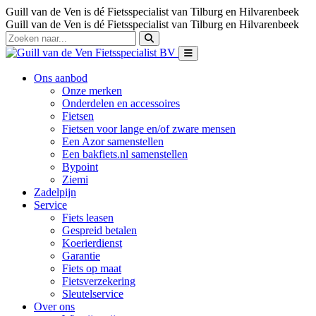
Guill van de Ven is dé Fietsspecialist van Tilburg en Hilvarenbeek
Guill van de Ven is dé Fietsspecialist van Tilburg en Hilvarenbeek
Ons aanbod
Onze merken
Onderdelen en accessoires
Fietsen
Fietsen voor lange en/of zware mensen
Een Azor samenstellen
Een bakfiets.nl samenstellen
Bypoint
Ziemi
Zadelpijn
Service
Fiets leasen
Gespreid betalen
Koerierdienst
Garantie
Fiets op maat
Fietsverzekering
Sleutelservice
Over ons