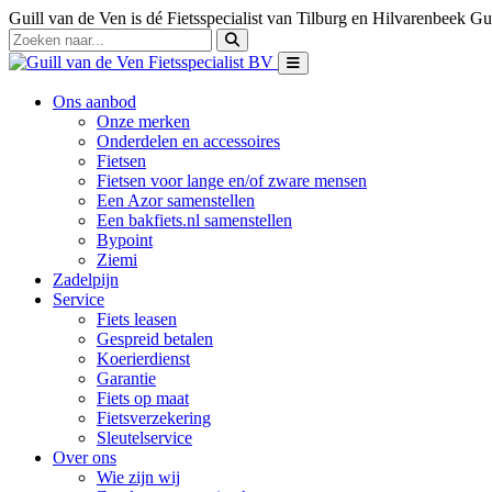
Guill van de Ven is dé Fietsspecialist van Tilburg en Hilvarenbeek
Gui
Ons aanbod
Onze merken
Onderdelen en accessoires
Fietsen
Fietsen voor lange en/of zware mensen
Een Azor samenstellen
Een bakfiets.nl samenstellen
Bypoint
Ziemi
Zadelpijn
Service
Fiets leasen
Gespreid betalen
Koerierdienst
Garantie
Fiets op maat
Fietsverzekering
Sleutelservice
Over ons
Wie zijn wij