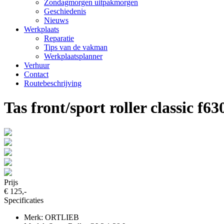
Zondagmorgen uitpakmorgen
Geschiedenis
Nieuws
Werkplaats
Reparatie
Tips van de vakman
Werkplaatsplanner
Verhuur
Contact
Routebeschrijving
Tas front/sport roller classic f6
Prijs
€ 125,-
Specificaties
Merk: ORTLIEB