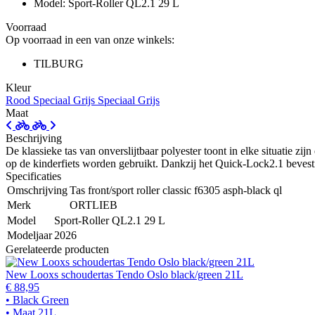
Model: Sport-Roller QL2.1 29 L
Voorraad
Op voorraad in een van onze winkels:
TILBURG
Kleur
Rood
Speciaal Grijs
Speciaal Grijs
Maat
Beschrijving
De klassieke tas van onverslijtbaar polyester toont in elke situatie z
op de kinderfiets worden gebruikt. Dankzij het Quick-Lock2.1 bevesti
Specificaties
Omschrijving
Tas front/sport roller classic f6305 asph-black ql
Merk
ORTLIEB
Model
Sport-Roller QL2.1 29 L
Modeljaar
2026
Gerelateerde producten
New Looxs schoudertas Tendo Oslo black/green 21L
€ 88,95
• Black Green
• Maat 21L