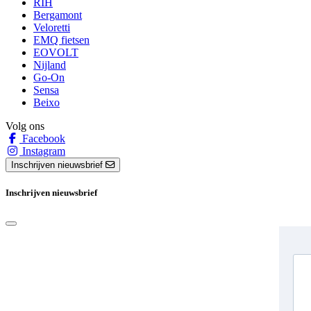
RIH
Bergamont
Veloretti
EMQ fietsen
EOVOLT
Nijland
Go-On
Sensa
Beixo
Volg ons
Facebook
Instagram
Inschrijven nieuwsbrief
Inschrijven nieuwsbrief