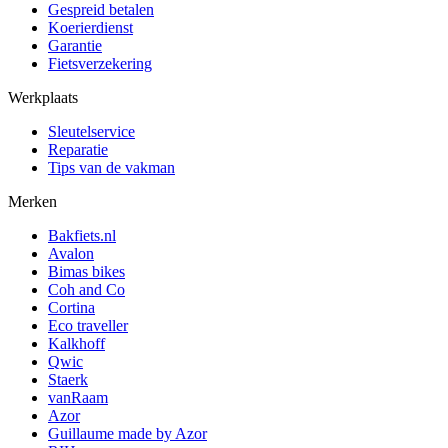
Gespreid betalen
Koerierdienst
Garantie
Fietsverzekering
Werkplaats
Sleutelservice
Reparatie
Tips van de vakman
Merken
Bakfiets.nl
Avalon
Bimas bikes
Coh and Co
Cortina
Eco traveller
Kalkhoff
Qwic
Staerk
vanRaam
Azor
Guillaume made by Azor