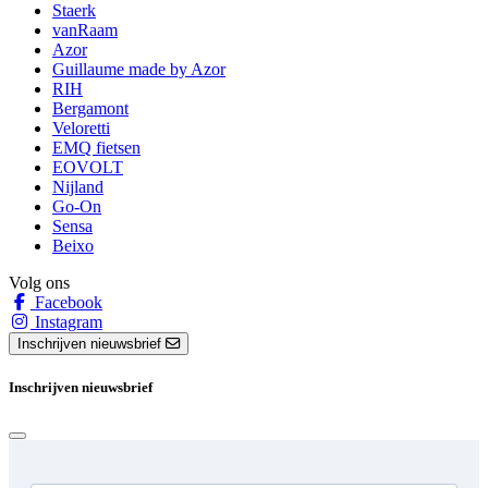
Staerk
vanRaam
Azor
Guillaume made by Azor
RIH
Bergamont
Veloretti
EMQ fietsen
EOVOLT
Nijland
Go-On
Sensa
Beixo
Volg ons
Facebook
Instagram
Inschrijven nieuwsbrief
Inschrijven nieuwsbrief