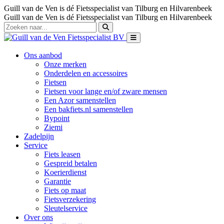
Guill van de Ven is dé Fietsspecialist van Tilburg en Hilvarenbeek
Guill van de Ven is dé Fietsspecialist van Tilburg en Hilvarenbeek
Ons aanbod
Onze merken
Onderdelen en accessoires
Fietsen
Fietsen voor lange en/of zware mensen
Een Azor samenstellen
Een bakfiets.nl samenstellen
Bypoint
Ziemi
Zadelpijn
Service
Fiets leasen
Gespreid betalen
Koerierdienst
Garantie
Fiets op maat
Fietsverzekering
Sleutelservice
Over ons