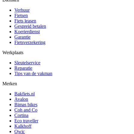
Verhuur
Fietsen
Fiets leasen
Gespreid betalen
Koerierdienst
Garantie
Fietsverzekering
Werkplaats
Sleutelservice
Reparatie
Tips van de vakman
Merken
Bakfiets.nl
Avalon
Bimas bikes
Coh and Co
Cortina
Eco traveller
Kalkhoff
Qwic