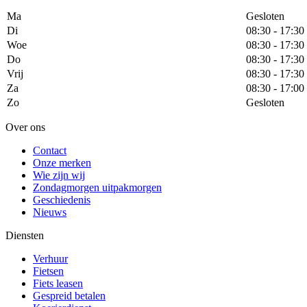
Ma
Gesloten
Di
08:30 - 17:30
Woe
08:30 - 17:30
Do
08:30 - 17:30
Vrij
08:30 - 17:30
Za
08:30 - 17:00
Zo
Gesloten
Over ons
Contact
Onze merken
Wie zijn wij
Zondagmorgen uitpakmorgen
Geschiedenis
Nieuws
Diensten
Verhuur
Fietsen
Fiets leasen
Gespreid betalen