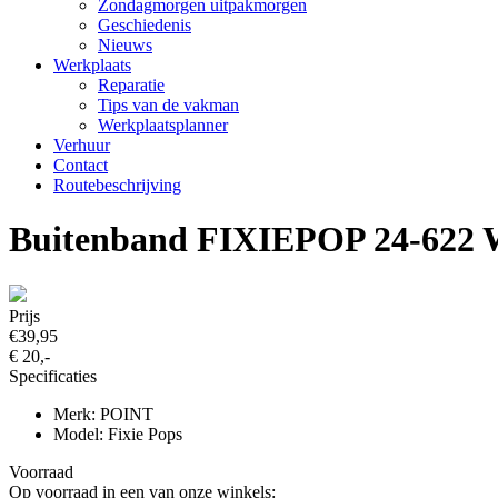
Zondagmorgen uitpakmorgen
Geschiedenis
Nieuws
Werkplaats
Reparatie
Tips van de vakman
Werkplaatsplanner
Verhuur
Contact
Routebeschrijving
Buitenband FIXIEPOP 24-622 Wi
Prijs
€39,95
€ 20,-
Specificaties
Merk: POINT
Model: Fixie Pops
Voorraad
Op voorraad in een van onze winkels: