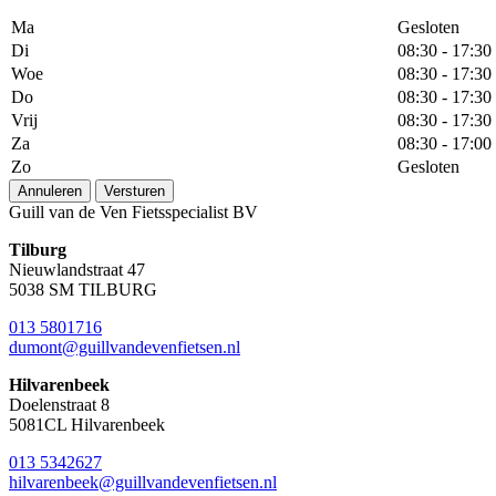
Ma
Gesloten
Di
08:30 - 17:30
Woe
08:30 - 17:30
Do
08:30 - 17:30
Vrij
08:30 - 17:30
Za
08:30 - 17:00
Zo
Gesloten
Annuleren
Versturen
Guill van de Ven Fietsspecialist BV
Tilburg
Nieuwlandstraat 47
5038 SM TILBURG
013 5801716
dumont@guillvandevenfietsen.nl
Hilvarenbeek
Doelenstraat 8
5081CL Hilvarenbeek
013 5342627
hilvarenbeek@guillvandevenfietsen.nl