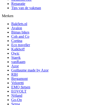
Reparatie
Tips van de vakman
Merken
Bakfiets.nl
Avalon
Bimas bikes
Coh and Co
Cortina
Eco traveller
Kalkhoff
Qwic
Staerk
vanRaam
Azor
Guillaume made by Azor
RIH
Bergamont
Veloretti
EMQ fietsen
EOVOLT
Nijland
Go-On
Sensa