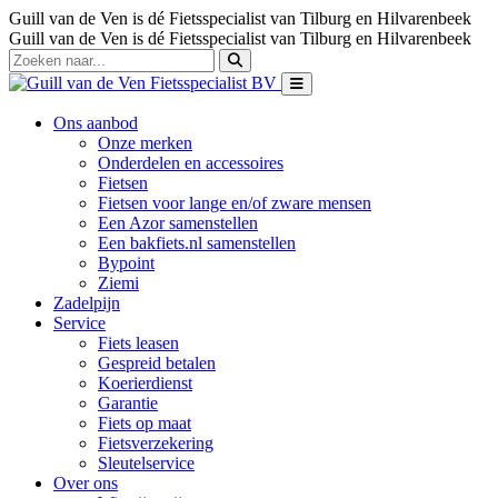
Guill van de Ven is dé Fietsspecialist van Tilburg en Hilvarenbeek
Guill van de Ven is dé Fietsspecialist van Tilburg en Hilvarenbeek
Ons aanbod
Onze merken
Onderdelen en accessoires
Fietsen
Fietsen voor lange en/of zware mensen
Een Azor samenstellen
Een bakfiets.nl samenstellen
Bypoint
Ziemi
Zadelpijn
Service
Fiets leasen
Gespreid betalen
Koerierdienst
Garantie
Fiets op maat
Fietsverzekering
Sleutelservice
Over ons