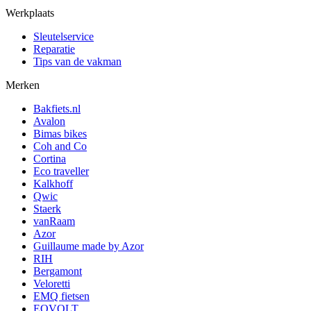
Werkplaats
Sleutelservice
Reparatie
Tips van de vakman
Merken
Bakfiets.nl
Avalon
Bimas bikes
Coh and Co
Cortina
Eco traveller
Kalkhoff
Qwic
Staerk
vanRaam
Azor
Guillaume made by Azor
RIH
Bergamont
Veloretti
EMQ fietsen
EOVOLT