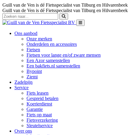
Guill van de Ven is dé Fietsspecialist van Tilburg en Hilvarenbeek
Guill van de Ven is dé Fietsspecialist van Tilburg en Hilvarenbeek
Ons aanbod
Onze merken
Onderdelen en accessoires
Fietsen
Fietsen voor lange en/of zware mensen
Een Azor samenstellen
Een bakfiets.nl samenstellen
Bypoint
Ziemi
Zadelpijn
Service
Fiets leasen
Gespreid betalen
Koerierdienst
Garantie
Fiets op maat
Fietsverzekering
Sleutelservice
Over ons