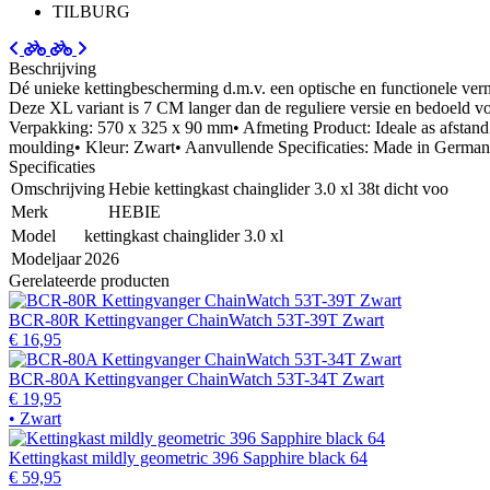
TILBURG
Beschrijving
Dé unieke kettingbescherming d.m.v. een optische en functionele v
Deze XL variant is 7 CM langer dan de reguliere versie en bedoeld voo
Verpakking: 570 x 325 x 90 mm• Afmeting Product: Ideale as afstand (
moulding• Kleur: Zwart• Aanvullende Specificaties: Made in Germ
Specificaties
Omschrijving
Hebie kettingkast chainglider 3.0 xl 38t dicht voo
Merk
HEBIE
Model
kettingkast chainglider 3.0 xl
Modeljaar
2026
Gerelateerde producten
BCR-80R Kettingvanger ChainWatch 53T-39T Zwart
€ 16,95
BCR-80A Kettingvanger ChainWatch 53T-34T Zwart
€ 19,95
• Zwart
Kettingkast mildly geometric 396 Sapphire black 64
€ 59,95