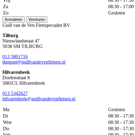
Vrij
08:30 - 17:30
Za
08:30 - 17:00
Zo
Gesloten
Annuleren
Versturen
Guill van de Ven Fietsspecialist BV
Tilburg
Nieuwlandstraat 47
5038 SM TILBURG
013 5801716
dumont@guillvandevenfietsen.nl
Hilvarenbeek
Doelenstraat 8
5081CL Hilvarenbeek
013 5342627
hilvarenbeek@guillvandevenfietsen.nl
Ma
Gesloten
Di
08:30 - 17:30
Woe
08:30 - 17:30
Do
08:30 - 17:30
Vrij
08:30 - 17:30