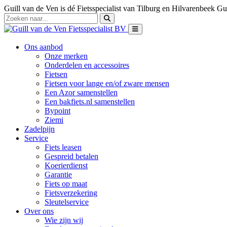
Guill van de Ven is dé Fietsspecialist van Tilburg en Hilvarenbeek
Gui
Ons aanbod
Onze merken
Onderdelen en accessoires
Fietsen
Fietsen voor lange en/of zware mensen
Een Azor samenstellen
Een bakfiets.nl samenstellen
Bypoint
Ziemi
Zadelpijn
Service
Fiets leasen
Gespreid betalen
Koerierdienst
Garantie
Fiets op maat
Fietsverzekering
Sleutelservice
Over ons
Wie zijn wij