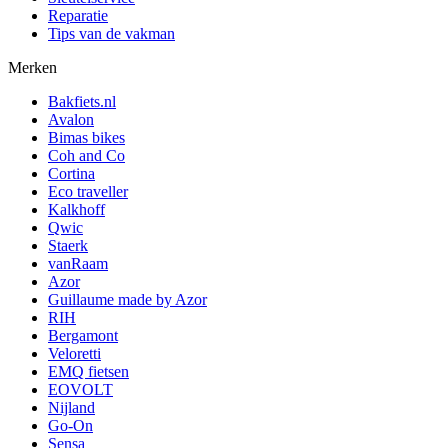
Reparatie
Tips van de vakman
Merken
Bakfiets.nl
Avalon
Bimas bikes
Coh and Co
Cortina
Eco traveller
Kalkhoff
Qwic
Staerk
vanRaam
Azor
Guillaume made by Azor
RIH
Bergamont
Veloretti
EMQ fietsen
EOVOLT
Nijland
Go-On
Sensa