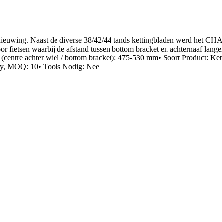
ernieuwing. Naast de diverse 38/42/44 tands kettingbladen werd het 
r fietsen waarbij de afstand tussen bottom bracket en achternaaf langer
centre achter wiel / bottom bracket): 475-530 mm• Soort Product: Kett
any, MOQ: 10• Tools Nodig: Nee