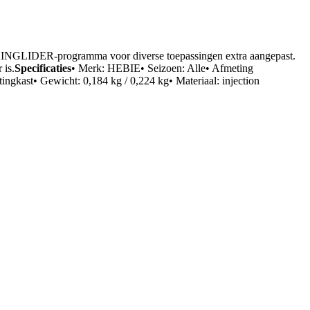
CHAINGLIDER-programma voor diverse toepassingen extra aangepast.
 is.
Specificaties
• Merk: HEBIE• Seizoen: Alle• Afmeting
ingkast• Gewicht: 0,184 kg / 0,224 kg• Materiaal: injection