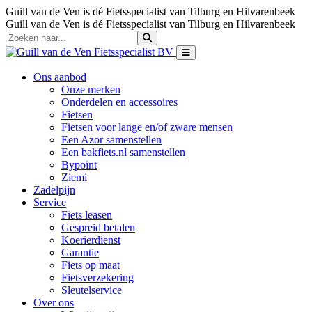
Guill van de Ven is dé Fietsspecialist van Tilburg en Hilvarenbeek
Guill van de Ven is dé Fietsspecialist van Tilburg en Hilvarenbeek
Ons aanbod
Onze merken
Onderdelen en accessoires
Fietsen
Fietsen voor lange en/of zware mensen
Een Azor samenstellen
Een bakfiets.nl samenstellen
Bypoint
Ziemi
Zadelpijn
Service
Fiets leasen
Gespreid betalen
Koerierdienst
Garantie
Fiets op maat
Fietsverzekering
Sleutelservice
Over ons