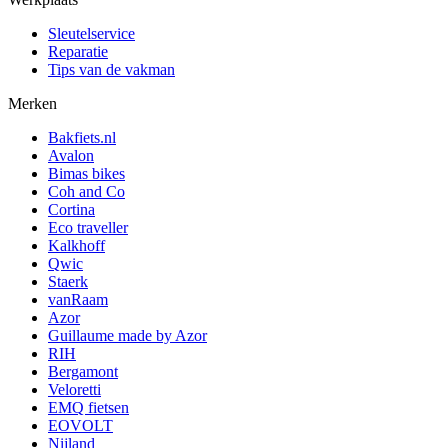
Sleutelservice
Reparatie
Tips van de vakman
Merken
Bakfiets.nl
Avalon
Bimas bikes
Coh and Co
Cortina
Eco traveller
Kalkhoff
Qwic
Staerk
vanRaam
Azor
Guillaume made by Azor
RIH
Bergamont
Veloretti
EMQ fietsen
EOVOLT
Nijland