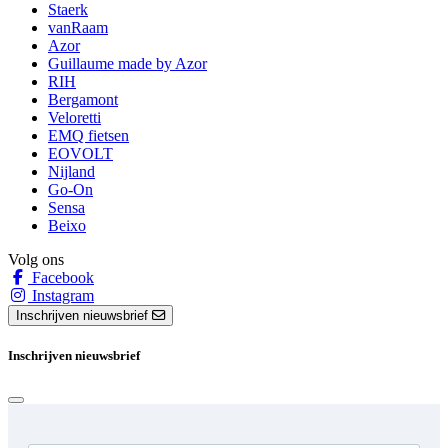
Staerk
vanRaam
Azor
Guillaume made by Azor
RIH
Bergamont
Veloretti
EMQ fietsen
EOVOLT
Nijland
Go-On
Sensa
Beixo
Volg ons
Facebook
Instagram
Inschrijven nieuwsbrief
Inschrijven nieuwsbrief