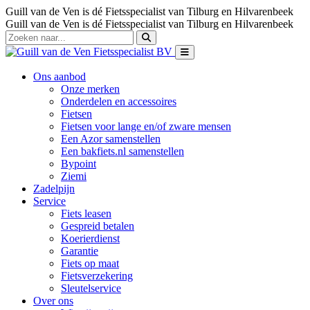
Guill van de Ven is dé Fietsspecialist van Tilburg en Hilvarenbeek
Guill van de Ven is dé Fietsspecialist van Tilburg en Hilvarenbeek
Ons aanbod
Onze merken
Onderdelen en accessoires
Fietsen
Fietsen voor lange en/of zware mensen
Een Azor samenstellen
Een bakfiets.nl samenstellen
Bypoint
Ziemi
Zadelpijn
Service
Fiets leasen
Gespreid betalen
Koerierdienst
Garantie
Fiets op maat
Fietsverzekering
Sleutelservice
Over ons