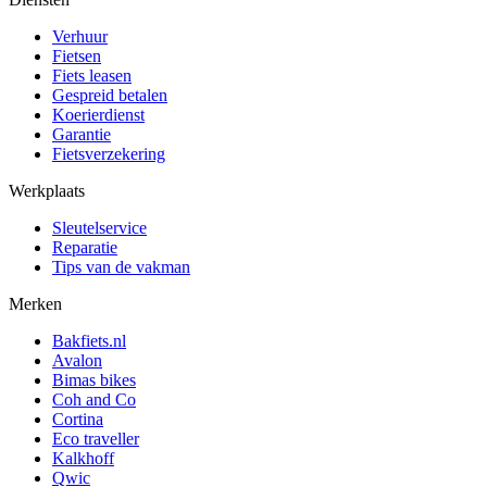
Verhuur
Fietsen
Fiets leasen
Gespreid betalen
Koerierdienst
Garantie
Fietsverzekering
Werkplaats
Sleutelservice
Reparatie
Tips van de vakman
Merken
Bakfiets.nl
Avalon
Bimas bikes
Coh and Co
Cortina
Eco traveller
Kalkhoff
Qwic