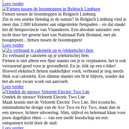
Lees verder
Fietsen tussen de boomtoppen in Belgisch Limburg
Zin in een unieke fietsdag in de natuur? In Belgisch Limburg vind je
meer dan 2.000 kilometer aan uitgestrekte fietspaden – en dat maakt
het dé fietsprovincie van Vlaanderen. Een absolute aanrader: een
tocht door het groene hart van Nationaal Park Bosland, met als
hoogtepunt... fietsen tussen de boomtoppen!
Lees verder
Zo verbrand je calorieën op je (elektrische) fiets
Fietsen is niet alleen een fijne manier om je te verplaatsen, het is ook
verrassend goed voor je gezondheid. En ja: óók op een e-bike!
Hoewel elektrisch fietsen makkelijker voelt, verbrand je nog steeds
flink wat calorieën. Een slimme manier om fit te blijven, zonder dat
het als een zware work out aanvoelt.
Lees verder
Ontdek de nieuwe Veloretti Electric Two Lite
Maak kennis met de Veloretti Electric Two Lite. Het iconische,
minimalistische design van de Ace Two en Ivy Two, maar dan in
een nieuwe, lichtere uitvoering. Slim, stijlvol en helemaal klaar voor
jouw dagelijkse ritten — van een snelle boodschap tot een
ontspannen tocht door de stad.
Lees verder