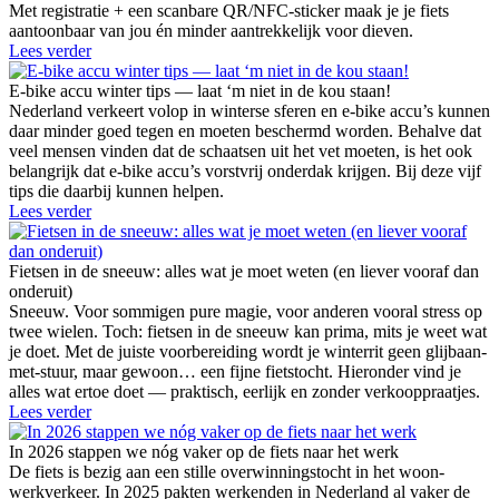
Met registratie + een scanbare QR/NFC-sticker maak je je fiets
aantoonbaar van jou én minder aantrekkelijk voor dieven.
Lees verder
E-bike accu winter tips — laat ‘m niet in de kou staan!
Nederland verkeert volop in winterse sferen en e-bike accu’s kunnen
daar minder goed tegen en moeten beschermd worden. Behalve dat
veel mensen vinden dat de schaatsen uit het vet moeten, is het ook
belangrijk dat e-bike accu’s vorstvrij onderdak krijgen. Bij deze vijf
tips die daarbij kunnen helpen.
Lees verder
Fietsen in de sneeuw: alles wat je moet weten (en liever vooraf dan
onderuit)
Sneeuw. Voor sommigen pure magie, voor anderen vooral stress op
twee wielen. Toch: fietsen in de sneeuw kan prima, mits je weet wat
je doet. Met de juiste voorbereiding wordt je winterrit geen glijbaan-
met-stuur, maar gewoon… een fijne fietstocht. Hieronder vind je
alles wat ertoe doet — praktisch, eerlijk en zonder verkooppraatjes.
Lees verder
In 2026 stappen we nóg vaker op de fiets naar het werk
De fiets is bezig aan een stille overwinningstocht in het woon-
werkverkeer. In 2025 pakten werkenden in Nederland al vaker de