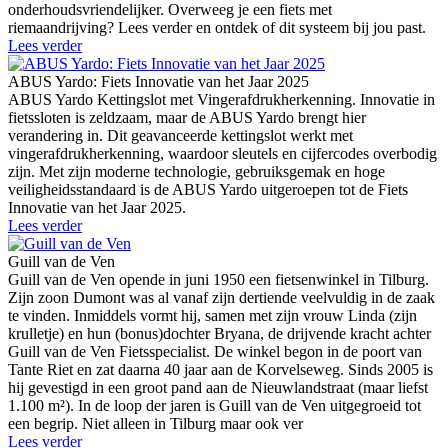
onderhoudsvriendelijker. Overweeg je een fiets met
riemaandrijving? Lees verder en ontdek of dit systeem bij jou past.
Lees verder
ABUS Yardo: Fiets Innovatie van het Jaar 2025
ABUS Yardo Kettingslot met Vingerafdrukherkenning. Innovatie in
fietssloten is zeldzaam, maar de ABUS Yardo brengt hier
verandering in. Dit geavanceerde kettingslot werkt met
vingerafdrukherkenning, waardoor sleutels en cijfercodes overbodig
zijn. Met zijn moderne technologie, gebruiksgemak en hoge
veiligheidsstandaard is de ABUS Yardo uitgeroepen tot de Fiets
Innovatie van het Jaar 2025.
Lees verder
Guill van de Ven
Guill van de Ven opende in juni 1950 een fietsenwinkel in Tilburg.
Zijn zoon Dumont was al vanaf zijn dertiende veelvuldig in de zaak
te vinden. Inmiddels vormt hij, samen met zijn vrouw Linda (zijn
krulletje) en hun (bonus)dochter Bryana, de drijvende kracht achter
Guill van de Ven Fietsspecialist. De winkel begon in de poort van
Tante Riet en zat daarna 40 jaar aan de Korvelseweg. Sinds 2005 is
hij gevestigd in een groot pand aan de Nieuwlandstraat (maar liefst
1.100 m²). In de loop der jaren is Guill van de Ven uitgegroeid tot
een begrip. Niet alleen in Tilburg maar ook ver
Lees verder