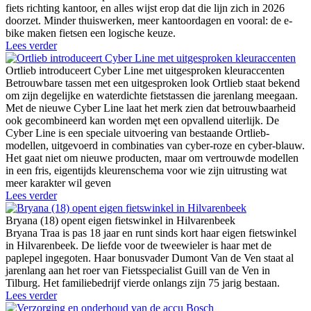
fiets richting kantoor, en alles wijst erop dat die lijn zich in 2026
doorzet. Minder thuiswerken, meer kantoordagen en vooral: de e-
bike maken fietsen een logische keuze.
Lees verder
Ortlieb introduceert Cyber Line met uitgesproken kleuraccenten
Betrouwbare tassen met een uitgesproken look Ortlieb staat bekend
om zijn degelijke en waterdichte fietstassen die jarenlang meegaan.
Met de nieuwe Cyber Line laat het merk zien dat betrouwbaarheid
ook gecombineerd kan worden męt een opvallend uiterlijk. De
Cyber Line is een speciale uitvoering van bestaande Ortlieb-
modellen, uitgevoerd in combinaties van cyber-roze en cyber-blauw.
Het gaat niet om nieuwe producten, maar om vertrouwde modellen
in een fris, eigentijds kleurenschema voor wie zijn uitrusting wat
meer karakter wil geven
Lees verder
Bryana (18) opent eigen fietswinkel in Hilvarenbeek
Bryana Traa is pas 18 jaar en runt sinds kort haar eigen fietswinkel
in Hilvarenbeek. De liefde voor de tweewieler is haar met de
paplepel ingegoten. Haar bonusvader Dumont Van de Ven staat al
jarenlang aan het roer van Fietsspecialist Guill van de Ven in
Tilburg. Het familiebedrijf vierde onlangs zijn 75 jarig bestaan.
Lees verder