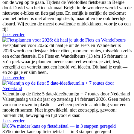
om de weg op te gaan. Tijdens de Velofollies fietsbeurs in België
dook David van het tech-kanaal Bright in de wondere wereld van de
nieuwste e-bikes en fietsgadgets. En eerlijk is eerlijk: de toekomst
van het fietsen is niet alleen high-tech, maar af en toe ook heerlijk
absurd. Wij zetten de meest opvallende ontdekkingen voor je op een
rij!
Lees verder
Fietsplannen voor 2026: dit haal je uit de Fiets en Wandelbeurs
2026 wordt een fietsjaar. Meer ritten, mooiere routes, misschien zelfs
een echte fietsreis. De Fiets en Wandelbeurs (13 t/m 15 februari) is
zo’n plek waar je plannen ineens concreet worden: je ziet, test,
vergelijkt en vertrekt met een hoofd vol ideeën. Dit haal je eruit —
en zo ga je er slim heen.
Lees verder
Valentijn op de fiets: 5 date-idee&euml;n + 7 routes door Nederland
Valentijnsdag valt dit jaar op zaterdag 14 februari 2026. Geen reden
voor rode rozen in plastic — wél een perfecte aanleiding voor een
mooie rit samen. Niet ingewikkeld, niet zoetsappig, gewoon:
buitenlucht, beweging en tijd voor elkaar.
Lees verder
85% minder kans op fietsdiefstal — in 3 stappen geregeld