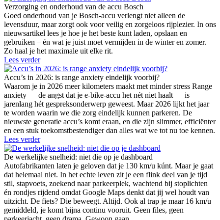
Verzorging en onderhoud van de accu Bosch
Goed onderhoud van je Bosch-accu verlengt niet alleen de
levensduur, maar zorgt ook voor veilig en zorgeloos rijplezier. In ons
nieuwsartikel lees je hoe je het beste kunt laden, opslaan en
gebruiken – én wat je juist moet vermijden in de winter en zomer.
Zo haal je het maximale uit elke rit.
Lees verder
Accu’s in 2026: is range anxiety eindelijk voorbij?
Waarom je in 2026 meer kilometers maakt met minder stress Range
anxiety — de angst dat je e-bike-accu het nét niet haalt — is
jarenlang hét gespreksonderwerp geweest. Maar 2026 lijkt het jaar
te worden waarin we die zorg eindelijk kunnen parkeren. De
nieuwste generatie accu’s komt eraan, en die zijn slimmer, efficiënter
en een stuk toekomstbestendiger dan alles wat we tot nu toe kennen.
Lees verder
De werkelijke snelheid: niet die op je dashboard
Autofabrikanten laten je geloven dat je 130 km/u kúnt. Maar je gaat
dat helemaal niet. In het echte leven zit je een flink deel van je tijd
stil, stapvoets, zoekend naar parkeerplek, wachtend bij stoplichten
én rondjes rijdend omdat Google Maps denkt dat jij wel houdt van
uitzicht. De fiets? Die beweegt. Altijd. Ook al trap je maar 16 km/u
gemiddeld, je komt bijna continu vooruit. Geen files, geen
parkeerjacht, geen drama. Gewoon gaan.