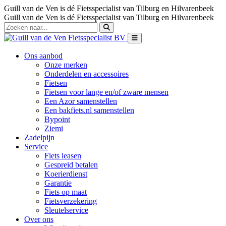
Guill van de Ven is dé Fietsspecialist van Tilburg en Hilvarenbeek
Guill van de Ven is dé Fietsspecialist van Tilburg en Hilvarenbeek
Ons aanbod
Onze merken
Onderdelen en accessoires
Fietsen
Fietsen voor lange en/of zware mensen
Een Azor samenstellen
Een bakfiets.nl samenstellen
Bypoint
Ziemi
Zadelpijn
Service
Fiets leasen
Gespreid betalen
Koerierdienst
Garantie
Fiets op maat
Fietsverzekering
Sleutelservice
Over ons