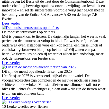
uitgeroepen tot Beste uit de Test door de Consumentenbond. Deze
onderscheiding bevestigt opnieuw onze toewijding aan kwaliteit en
innovatie – en zet de succesreeks voort die vorig jaar begon met de
bekroning van de Entice 7.B Advance+ ABS en de Image 7.B
Excite+.
Lees verder
De mooiste terrasroutes op de fiets
Mei is gemaakt om te fietsen. De dagen zijn langer, het weer is vaak
perfect en de natuur staat volop in bloei. En wat is er fijner dan
onderweg even afstappen voor een kop koffie, een frisse lunch of
een lokaal gebrouwen biertje op het terras? Wij zetten een paar
heerlijke fietsroutes op een rij waar niet alleen het landschap, maar
ook de tussenstops een feestje zijn.
Lees verder
Dit zijn de meest opvallende fietsen van 2025
Het fietsjaar 2025 is verrassend, stijlvol én innovatief. De
voorjaarscollecties zijn compleet en de nieuwe modellen staan te
schitteren in de winkel. Van stadsfietsen met slimme details tot e-
bikes die lichter én krachtiger zijn dan ooit – dit zijn de fietsen waar
je dit jaar niet omheen kunt.
Lees verder
10 Leuke weetjes over fietsen