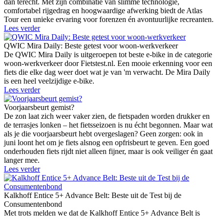
dan terecht. Met zijn combinatie van slimme technologie,
comfortabel rijgedrag en hoogwaardige afwerking biedt de Atlas
Tour een unieke ervaring voor forenzen én avontuurlijke recreanten.
Lees verder
QWIC Mira Daily: Beste getest voor woon-werkverkeer
De QWIC Mira Daily is uitgeroepen tot beste e-bike in de categorie
woon-werkverkeer door Fietstest.nl. Een mooie erkenning voor een
fiets die elke dag weer doet wat je van 'm verwacht. De Mira Daily
is een heel veelzijdige e-bike.
Lees verder
Voorjaarsbeurt gemist?
De zon laat zich weer vaker zien, de fietspaden worden drukker en
de terrasjes lonken – het fietsseizoen is nu écht begonnen. Maar wat
als je die voorjaarsbeurt hebt overgeslagen? Geen zorgen: ook in
juni loont het om je fiets alsnog een opfrisbeurt te geven. Een goed
onderhouden fiets rijdt niet alleen fijner, maar is ook veiliger én gaat
langer mee.
Lees verder
Kalkhoff Entice 5+ Advance Belt: Beste uit de Test bij de
Consumentenbond
Met trots melden we dat de Kalkhoff Entice 5+ Advance Belt is