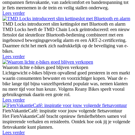
ontspannen fietsvakantie, van zadelcomfort en bandenspanning tot
je fiets meenemen in de trein en veilig stallen onderweg.
Lees verder
TMD Locks introduceert slim kettingslot met Bluetooth en alarm
TMD Locks heeft de TMD Chain Lock geïntroduceerd: een nieuw
fietsslot dat sleutelloze Bluetooth-bediening combineert met een
ingebouwd bewegingsgevoelig alarm en een ART-2-certificering.
Daarmee richt het merk zich nadrukkelijk op de beveiliging van e-
bikes.
Lees verder
Waarom lichte e-bikes goed blijven verkopen
Lichtgewicht e-bikes blijven opvallend goed presteren in een markt
waarin consumenten bewuster en voorzichtiger kopen. Waar de e-
bike lange tijd bijna vanzelfsprekend populair was, nemen klanten
nu meer tijd voor hun keuze. Volgens Reany Bikes speelt vooral
gebruiksgemak daarin een grote rol.
Lees verder
FietsVakantieCafé: inspiratie voor jouw volgende fietsavontuur
Het FietsVakantieCafé bracht opnieuw fietsliefhebbers samen vol
inspirerende verhalen en reisideeën. Ontdek hoe ook jij je volgende
fietsvakantie kunt plannen.
Lees verder