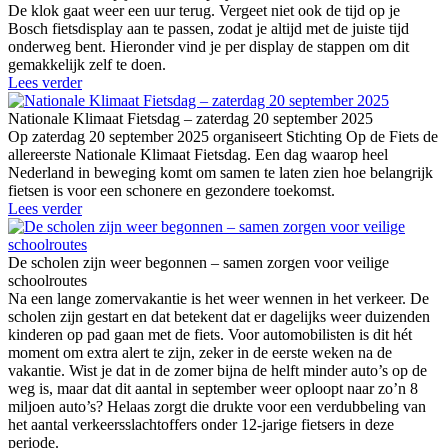
De klok gaat weer een uur terug. Vergeet niet ook de tijd op je
Bosch fietsdisplay aan te passen, zodat je altijd met de juiste tijd
onderweg bent. Hieronder vind je per display de stappen om dit
gemakkelijk zelf te doen.
Lees verder
Nationale Klimaat Fietsdag – zaterdag 20 september 2025
Op zaterdag 20 september 2025 organiseert Stichting Op de Fiets de
allereerste Nationale Klimaat Fietsdag. Een dag waarop heel
Nederland in beweging komt om samen te laten zien hoe belangrijk
fietsen is voor een schonere en gezondere toekomst.
Lees verder
De scholen zijn weer begonnen – samen zorgen voor veilige
schoolroutes
Na een lange zomervakantie is het weer wennen in het verkeer. De
scholen zijn gestart en dat betekent dat er dagelijks weer duizenden
kinderen op pad gaan met de fiets. Voor automobilisten is dit hét
moment om extra alert te zijn, zeker in de eerste weken na de
vakantie. Wist je dat in de zomer bijna de helft minder auto’s op de
weg is, maar dat dit aantal in september weer oploopt naar zo’n 8
miljoen auto’s? Helaas zorgt die drukte voor een verdubbeling van
het aantal verkeersslachtoffers onder 12-jarige fietsers in deze
periode.