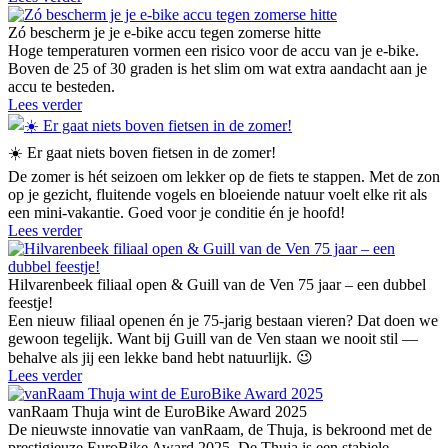
Zó bescherm je je e-bike accu tegen zomerse hitte
Hoge temperaturen vormen een risico voor de accu van je e-bike.
Boven de 25 of 30 graden is het slim om wat extra aandacht aan je
accu te besteden.
Lees verder
☀️ Er gaat niets boven fietsen in de zomer!
De zomer is hét seizoen om lekker op de fiets te stappen. Met de zon
op je gezicht, fluitende vogels en bloeiende natuur voelt elke rit als
een mini-vakantie. Goed voor je conditie én je hoofd!
Lees verder
Hilvarenbeek filiaal open & Guill van de Ven 75 jaar – een dubbel
feestje!
Een nieuw filiaal openen én je 75-jarig bestaan vieren? Dat doen we
gewoon tegelijk. Want bij Guill van de Ven staan we nooit stil —
behalve als jij een lekke band hebt natuurlijk. 😉
Lees verder
vanRaam Thuja wint de EuroBike Award 2025
De nieuwste innovatie van vanRaam, de Thuja, is bekroond met de
prestigieuze EuroBike Award 2025. De Thuja is een stabiele