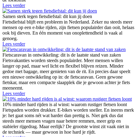
Lees verder
Samen sterk tegen fietsdiefstal: dit kun jij doen
Fietsdiefstal blijft een probleem in Nederland. Zeker nu steeds meer
mensen op een e-bike rijden, zijn fietsen populairder dan ooit, helaas
ook bij dieven. En één moment van onoplettendheid is vaak al
genoeg.
Lees verder
Fietscaravan in ontwikkeling: dit is de laatste stand van zaken
Fietsvakanties worden steeds populairder. Meer mensen willen
langer op pad, maar wel licht en flexibel blijven reizen. Minder
gedoe met bagage, meer genieten van de rit. En precies daar speelt
een nieuwe ontwikkeling op in: de fietscaravan. Geen gewone
fietskar, maar een compacte slaapplek die je gewoon achter je fiets
meeneemt.
Lees verder
10% minder hard rijden is al winst: waarom rustiger fietsen loont
Fietspaden worden drukker. E-bikes worden sneller. En ineens merk
je: het gaat soms nét wat harder dan prettig is. Niet gek dus dat
steeds meer mensen vragen naar betere remmen, meer grip en
stabieler rijgedrag. Maar eerlijk? De grootste winst zit vaak niet in
de techniek — maar gewoon in hoe hard je rijdt.