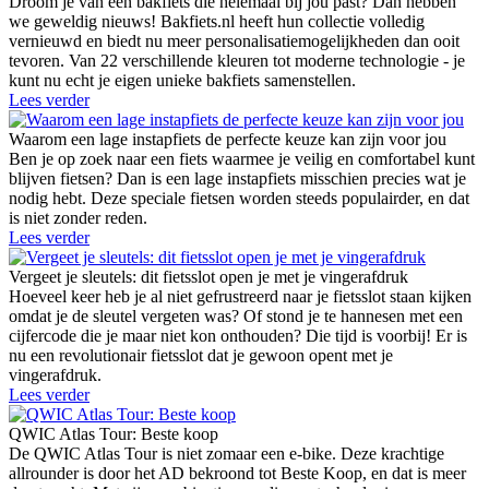
Droom je van een bakfiets die helemaal bij jou past? Dan hebben
we geweldig nieuws! Bakfiets.nl heeft hun collectie volledig
vernieuwd en biedt nu meer personalisatiemogelijkheden dan ooit
tevoren. Van 22 verschillende kleuren tot moderne technologie - je
kunt nu echt je eigen unieke bakfiets samenstellen.
Lees verder
Waarom een lage instapfiets de perfecte keuze kan zijn voor jou
Ben je op zoek naar een fiets waarmee je veilig en comfortabel kunt
blijven fietsen? Dan is een lage instapfiets misschien precies wat je
nodig hebt. Deze speciale fietsen worden steeds populairder, en dat
is niet zonder reden.
Lees verder
Vergeet je sleutels: dit fietsslot open je met je vingerafdruk
Hoeveel keer heb je al niet gefrustreerd naar je fietsslot staan kijken
omdat je de sleutel vergeten was? Of stond je te hannesen met een
cijfercode die je maar niet kon onthouden? Die tijd is voorbij! Er is
nu een revolutionair fietsslot dat je gewoon opent met je
vingerafdruk.
Lees verder
QWIC Atlas Tour: Beste koop
De QWIC Atlas Tour is niet zomaar een e-bike. Deze krachtige
allrounder is door het AD bekroond tot Beste Koop, en dat is meer