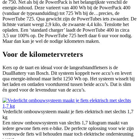
de 750. Net als bij de PowerPack is het belangrijkste verschil de
energie-inhoud. Deze varieert van 400 Wh bij de PowerPack 400
(vandaar de typeaanduiding) tot 725 Wh bij de…precies, de
PowerTube 725. Qua gewicht zijn de PowerTubes iets zwaarder. De
lichtste variant weegt 2,9 kilo, de zwaarste 4,4 kilo. Tenslotte het
opladen. Een ‘standard charger’ laadt de PowerTube 400 in circa
3,5 uur 100% op. De PowerTube 725 heeft daar 6 uur voor nodig.
Maar dan kan je wel de nodige kilometers maken.
Voor de kilometervreters
Kers op de taart en ideaal voor de langeafstandfietsers is de
DualBattery van Bosch. Dit systeem koppelt twee accu’s en levert
qua energie-inhoud maar liefst 1250 Wh op. Het systeem wisselt bij
het laden en ontladen voortdurend tussen beide accu’s. Dat is slim
én goed voor de levensduur van de accu’s.
Vederlicht ombouwsysteem maakt je fiets elektrisch met slechts 1,7
kg
Een nieuw ombouwsysteem van slechts 1,7 kilogram maakt van
iedere gewone fiets een e-bike. De perfecte oplossing voor wie zijn
vertrouwde fiets wil behouden maar toch elektrische ondersteuning